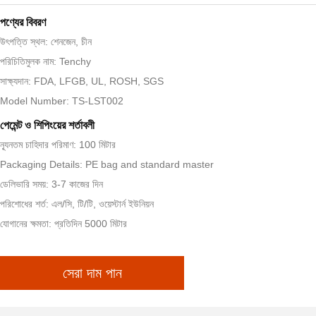
পণ্যের বিবরণ
উৎপত্তি স্থল: শেনজেন, চীন
পরিচিতিমুলক নাম: Tenchy
সাক্ষ্যদান: FDA, LFGB, UL, ROSH, SGS
Model Number: TS-LST002
পেমেন্ট ও শিপিংয়ের শর্তাবলী
ন্যূনতম চাহিদার পরিমাণ: 100 মিটার
Packaging Details: PE bag and standard master
ডেলিভারি সময়: 3-7 কাজের দিন
পরিশোধের শর্ত: এল/সি, টি/টি, ওয়েস্টার্ন ইউনিয়ন
যোগানের ক্ষমতা: প্রতিদিন 5000 মিটার
সেরা দাম পান