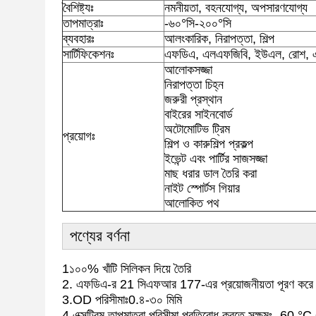
বৈশিষ্ট্যঃ
নমনীয়তা, বহনযোগ্য, অপসারণযোগ্য
তাপমাত্রাঃ
-৬০°সি-২০০°সি
ব্যবহারঃ
আলংকারিক, নিরাপত্তা, শিল্প
সার্টিফিকেশনঃ
এফডিএ, এলএফজিবি, ইউএল, রোশ,
আলোকসজ্জা
নিরাপত্তা চিহ্ন
জরুরী প্রস্থান
বাইরের সাইনবোর্ড
অটোমোটিভ ট্রিম
প্রয়োগঃ
শিল্প ও কারুশিল্প প্রকল্প
ইভেন্ট এবং পার্টির সাজসজ্জা
মাছ ধরার ডাল তৈরি করা
নাইট স্পোর্টস গিয়ার
আলোকিত পথ
পণ্যের বর্ণনা
1১০০% খাঁটি সিলিকন দিয়ে তৈরি
2. এফডিএ-র 21 সিএফআর 177-এর প্রয়োজনীয়তা পূরণ ক
3.OD পরিসীমাঃ0.৪-৩০ মিমি
4.এক্সট্রিম তাপমাত্রা পরিসীমা প্রতিরোধ করতে সক্ষমঃ -60 