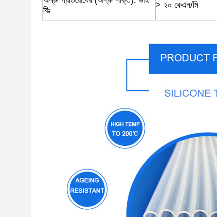
অশ্রু প্রতিরোধের (অশ্রু শক্তি), ডাই
> ২০ কেএন/মি
বিঃ