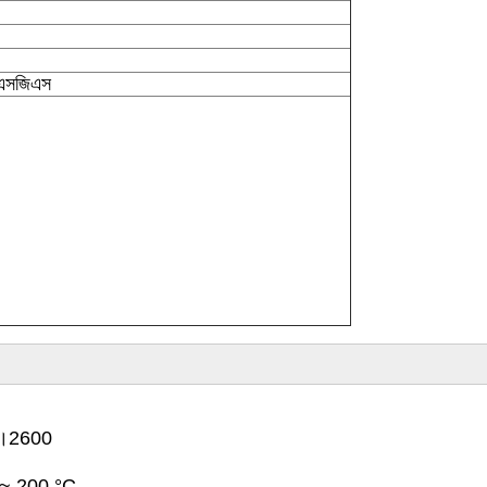
 এসজিএস
রে।2600
°C ~ 200 °C