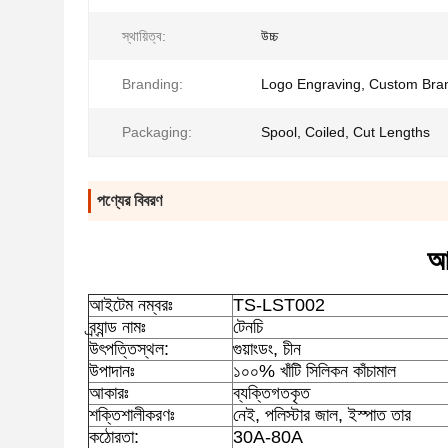
স্থায়িত্ব:
উচ্চ
Branding:
Logo Engraving, Custom Bra
Packaging:
Spool, Coiled, Cut Lengths
পণ্যের বিবরণ
আ
আইটেম নম্বরঃ
TS-LST002
ব্র্যান্ড নামঃ
টেনচি
উৎপত্তিস্থল:
গুয়াংডং, চীন
উপাদানঃ
১০০% খাঁটি সিলিকন কাঁচামাল
আকারঃ
ব্যক্তিগতকৃত
শক্তিশালীকরণঃ
নেই, পলিস্টার জাল, ইস্পাত তার
কঠোরতা:
30A-80A