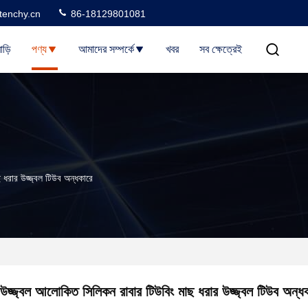
tenchy.cn
86-18129801081
াড়ি
পণ্য
আমাদের সম্পর্কে
খবর
সব ক্ষেত্রেই
 ধরার উজ্জ্বল টিউব অন্ধকারে
উজ্জ্বল আলোকিত সিলিকন রাবার টিউবিং মাছ ধরার উজ্জ্বল টিউব অন্ধ