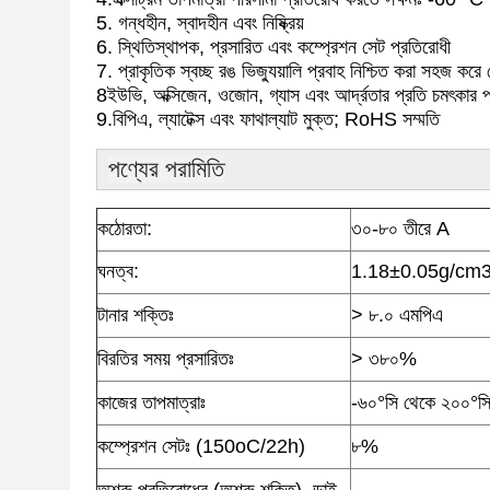
5. গন্ধহীন, স্বাদহীন এবং নিষ্ক্রিয়
6. স্থিতিস্থাপক, প্রসারিত এবং কম্প্রেশন সেট প্রতিরোধী
7. প্রাকৃতিক স্বচ্ছ রঙ ভিজ্যুয়ালি প্রবাহ নিশ্চিত করা সহজ করে
8ইউভি, অক্সিজেন, ওজোন, গ্যাস এবং আর্দ্রতার প্রতি চমৎকার 
9.বিপিএ, ল্যাটেক্স এবং ফাথাল্যাট মুক্ত; RoHS সম্মতি
পণ্যের পরামিতি
কঠোরতা:
৩০-৮০ তীরে A
ঘনত্ব:
1.18±0.05g/cm
টানার শক্তিঃ
> ৮.০ এমপিএ
বিরতির সময় প্রসারিতঃ
> ৩৮০%
কাজের তাপমাত্রাঃ
-৬০°সি থেকে ২০০°স
কম্প্রেশন সেটঃ (150oC/22h)
৮%