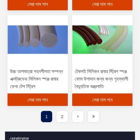
সেরা দাম পান
সেরা দাম পান
উচ্চ তাপমাত্রা সহনশীলতা সম্পন্ন
টেকসই সিলিকন রাবার স্ট্রিপ স্পঞ্জ
এক্সট্রুডেড সিলিকন স্পঞ্জ রাবার
ফোম উপাদান জন্য জন্য গৃহস্থালী
ফেনা টেপ স্ট্রিপ
বৈদ্যুতিক যন্ত্রপাতি
সেরা দাম পান
সেরা দাম পান
1
2
যোগাযোগ