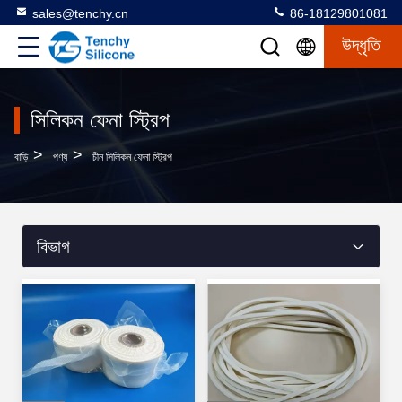
sales@tenchy.cn
86-18129801081
উদ্ধৃতি
সিলিকন ফেনা স্ট্রিপ
>
>
বাড়ি
পণ্য
চীন সিলিকন ফেনা স্ট্রিপ
বিভাগ