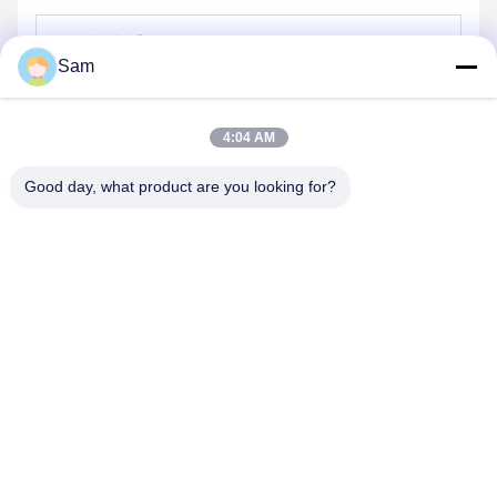
Sam
পাঠান
4:04 AM
Good day, what product are you looking for?
SHENZHEN TENCHY SILICONE&RUBBER
CO.,LTD
sales@tenchy.cn
86-18129801081
বিল্ডিং ৮, টংফুকুন ইন্ডাস্ট্রিয়াল পার্ক, লংহুয়া, শেনজেন, গুয়াংডং, চীন (518109)