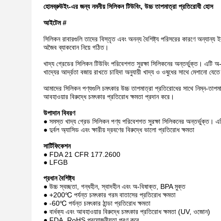
হোমব্রুউইং-এর জন্য নমনীয় সিলিকন টিউবিং, উচ্চ তাপমাত্রা প্রতিরোধী হোস
আইটেম #
সিলিকন রাবারগুলি তাদের বিস্তৃত এবং অনন্য বৈশিষ্ট্য পরিসরের কারণে অন্যান্য 
অজৈব ব্যাকবোন নিয়ে গঠিত।
খাদ্য গ্রেডের সিলিকন টিউবিং পরিবেশগত সুরক্ষা সিলিকনের অন্তর্ভুক্ত। এটি অ-
খাদ্যের আর্দ্রতা বজায় রাখতে চাহিদা অনুযায়ী খাদ্য ও ওষুধের সাথে মেশানো যে
আমাদের সিলিকন পণ্যগুলি চমৎকার উচ্চ তাপমাত্রা প্রতিরোধের সাথে নিম্ন-তাপমাত্
আবহাওয়ার বিরুদ্ধে চমৎকার প্রতিরোধ ক্ষমতা প্রদান করে।
উপাদান বিবরণ
● সমস্ত খাদ্য গ্রেড সিলিকন পণ্য পরিবেশগত সুরক্ষা সিলিকনের অন্তর্ভুক্ত। এটি
● দুর্বল অ্যাসিড এবং ক্ষারীয় দ্রবণের বিরুদ্ধে ভালো প্রতিরোধ ক্ষমতা
সার্টিফিকেশন
● FDA 21 CFR 177.2600
● LFGB
প্রধান বৈশিষ্ট্য
● উচ্চ স্বচ্ছতা, গন্ধহীন, স্বাদহীন এবং অ-বিষাক্ত, BPA মুক্ত
● +200℃ পর্যন্ত চমৎকার গরম বাতাসের প্রতিরোধ ক্ষমতা
● -60℃ পর্যন্ত চমৎকার ঠান্ডা প্রতিরোধ ক্ষমতা
● বার্ধক্য এবং আবহাওয়ার বিরুদ্ধে চমৎকার প্রতিরোধ ক্ষমতা (UV, ওজোন)
● FDA, RoHS প্রয়োজনীয়তা পূরণ করে