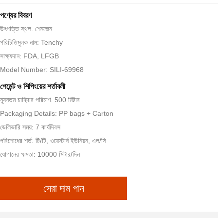
পণ্যের বিবরণ
উৎপত্তি স্থল: শেনজেন
পরিচিতিমুলক নাম: Tenchy
সাক্ষ্যদান: FDA, LFGB
Model Number: SILI-69968
পেমেন্ট ও শিপিংয়ের শর্তাবলী
ন্যূনতম চাহিদার পরিমাণ: 500 মিটার
Packaging Details: PP bags + Carton
ডেলিভারি সময়: 7 কার্যদিবস
পরিশোধের শর্ত: টি/টি, ওয়েস্টার্ন ইউনিয়ন, এল/সি
যোগানের ক্ষমতা: 10000 মিটার/দিন
সেরা দাম পান