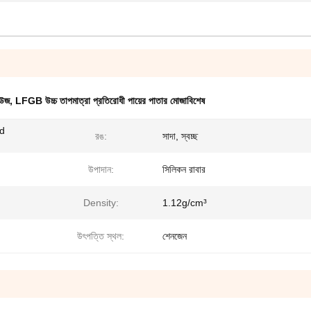
াউজ
,
LFGB উচ্চ তাপমাত্রা প্রতিরোধী পায়ের পাতার মোজাবিশেষ
nd
রঙ:
সাদা, স্বচ্ছ
উপাদান:
সিলিকন রাবার
Density:
1.12g/cm³
উৎপত্তি স্থল:
শেনজেন