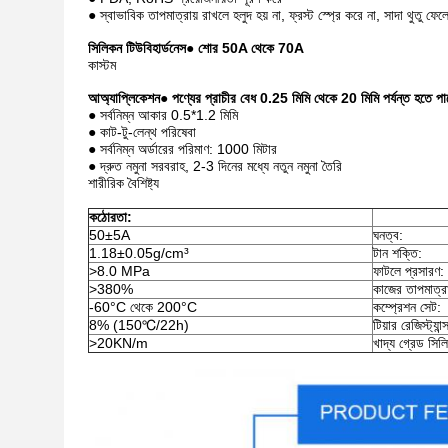
● স্বাভাবিক তাপমাত্রায় রাখলে হলুদ হয় না, ফ্রস্ট স্প্রে করে না, সাদা থুতু ফেলে 
সিলিকন
টিউ
বি
হার্ডনেস
● শোর 50A থেকে 70A
কাস্টম
আ
অ্যাপ্লিকেশন
● পণ্যের প্রাচীর বেধ 0.25 মিমি থেকে 20 মিমি পর্যন্ত হতে পা
● সর্বনিম্ন আকার 0.5*1.2 মিমি
● কাট-টু-লেন্থ পরিষেবা
● সর্বনিম্ন অর্ডারের পরিমাণ: 1000 মিটার
● দ্রুত নমুনা সরবরাহ, 2-3 দিনের মধ্যে নতুন নমুনা তৈরি
শারীরিক বৈশিষ্ট্য
কঠোরতা:
50±5A
ঘনত্ব:
1.18±0.05g/cm³
টান শক্তি:
>8.0 MPa
ফাটলে প্রসারণ:
>380%
কাজের তাপমাত্র
-60°C থেকে 200°C
কম্প্রেশন সেট:
8% (150℃/22h)
টিয়ার রেজিস্ট্যান
>20KN/m
খাদ্য গ্রেড সিল