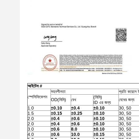
আইটেম #
সহনশীলতা
প্রতি কয়েলে উ
স্পেসিফিকেশন
(মিমি)
OD(মিমি)
বেধ
বেধের জন্য
ID এর জন্য
1.0
±0.10
±0.4
±0.10
30, 50
1.5
±0.15
±0.25
±0.10
30, 50
2.0
±0.4
±0.6
±0.10
30, 50
2.0
±0.4
±0.6
±0.10
30, 50
3.0
±0.6
8.0
±0.10
30, 50
4.0
±0.6
10.0
±0.15
30, 50