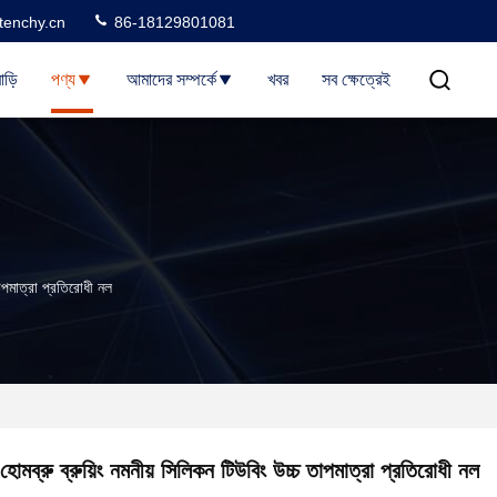
tenchy.cn
86-18129801081
াড়ি
পণ্য
আমাদের সম্পর্কে
খবর
সব ক্ষেত্রেই
তাপমাত্রা প্রতিরোধী নল
হোমব্রু ব্রুয়িং নমনীয় সিলিকন টিউবিং উচ্চ তাপমাত্রা প্রতিরোধী নল