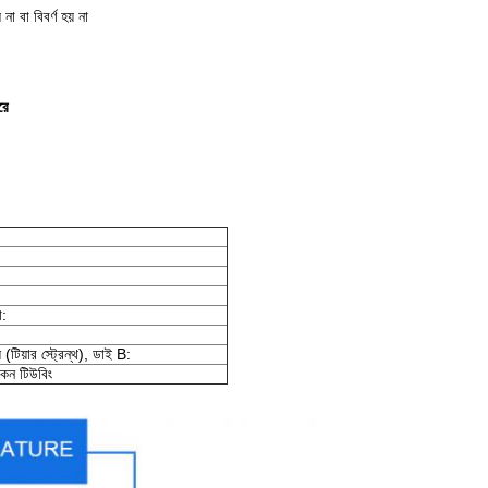
না বা বিবর্ণ হয় না
রে
া:
্স (টিয়ার স্ট্রেন্থ), ডাই B:
িকন টিউবিং