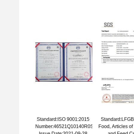
Standard:ISO 9001:2015
Standard:LFG
Number:46521Q10140R0S
Food, Articles o
Issue Date:2021-09-28
and Feed Co