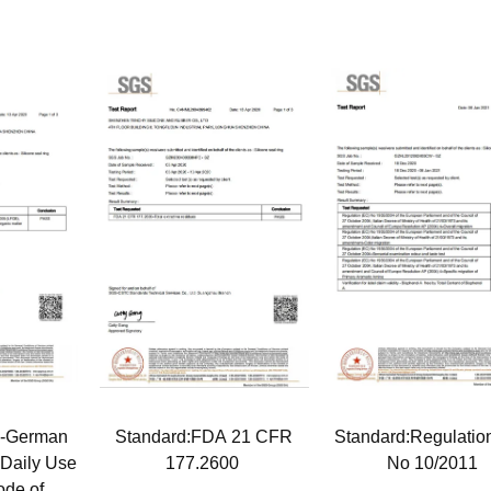
B-German
Standard:FDA 21 CFR
Standard:Regulatio
f Daily Use
177.2600
No 10/2011
de of