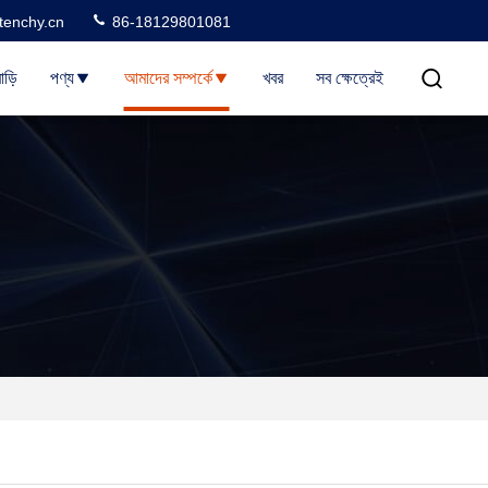
tenchy.cn
86-18129801081
াড়ি
পণ্য
আমাদের সম্পর্কে
খবর
সব ক্ষেত্রেই