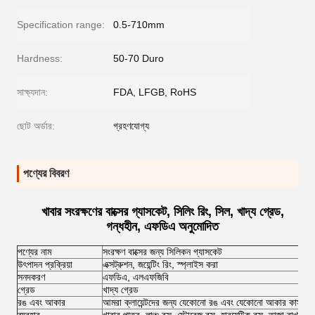
Specification range:
0.5-710mm
Hardness:
50-70 Duro
সাক্ষ্যদান:
FDA, LFGB, RoHS
ছোট অর্ডার:
গ্রহণযোগ্য
পণ্যের বিবরণ
খাবার সংরক্ষণের বাক্সের গ্যাসকেট, সিলিং রিং, সিল, খাদ্য গ্রেড,
গন্ধহীন, এফডিএ অনুমোদিত
পণ্যের নাম
সংরক্ষণ বাক্সের জন্য সিলিকন গ্যাসকেট
উৎপাদন প্রক্রিয়া
এক্সট্রুশন, জয়েন্টিং রিং, স্প্লাইস করা
সনদকরণ
এফডিএ, এলএফজিবি
গ্রেড
খাদ্য গ্রেড
রঙ এবং আকার
আমরা ক্লায়েন্টদের জন্য যেকোনো রঙ এবং যেকোনো আকার কাস্টম 