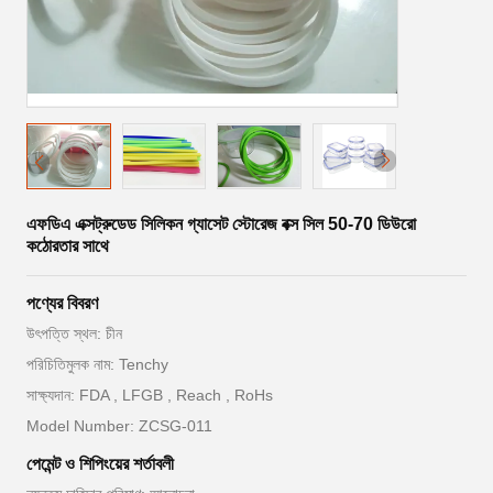
এফডিএ এক্সট্রুডেড সিলিকন গ্যাসেট স্টোরেজ বক্স সিল 50-70 ডিউরো
কঠোরতার সাথে
পণ্যের বিবরণ
উৎপত্তি স্থল: চীন
পরিচিতিমুলক নাম: Tenchy
সাক্ষ্যদান: FDA , LFGB , Reach , RoHs
Model Number: ZCSG-011
পেমেন্ট ও শিপিংয়ের শর্তাবলী