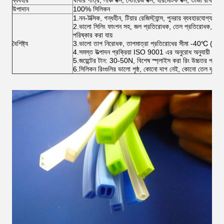
ব্যবহার
খাবার পাত্র, লাঞ্চ বক্স, স্টোরেজ বক্স, হারমেটিক বক্স, তাজা রাখার বাক
উপাদান
100% সিলিকন
1.নন-টক্সিক, গন্ধহীন, টিয়ার রেজিস্ট্যান্স, পুনরায় ব্যবহারযোগ্য
2.ভালো সিলিং ফাংশন সহ, জল প্রতিরোধক, তেল প্রতিরোধক, অ্যান্টি
পরিষ্কার করা যায়
বৈশিষ্ট্য
3.ভালো তাপ নিরোধক, তাপমাত্রা প্রতিরোধের সীমা -40℃ (-
4.সমস্ত উত্পাদন প্রক্রিয়া ISO 9001 এর অনুরোধ অনুযায়ী কঠো
5.জয়েন্টের টান: 30-50N, বিশেষ স্প্লাইস করা রিং উচ্চতর প্রয়ো
6.সিলিকন রিংগুলির ভালো পৃষ্ঠ, কোনো দাগ নেই, কোনো তেল দূষণ 