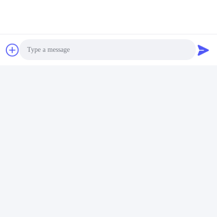
বিদ্যমান পণ্যের জন্য, এটি 1-2 দিন সময় নেয়; আপনি যদি আপনার ডিজাইন চান
তবে আপনার ডিজাইনের উপর নির্ভর করে 3-5 দিন সময় লাগতে পারে।
Tags:
কাস্টম সিলিকন গ্যাসকেট
সিলিকন রাবার গ্যাসকেট
বায়ুরোধী সিলিকন সীল
Photo
যোগাযোগ
Video Call
যোগাযোগ:
Mr. Justin Wu
Audio Call
টেলি:
86-18129801081
যোগাযোগ করুন