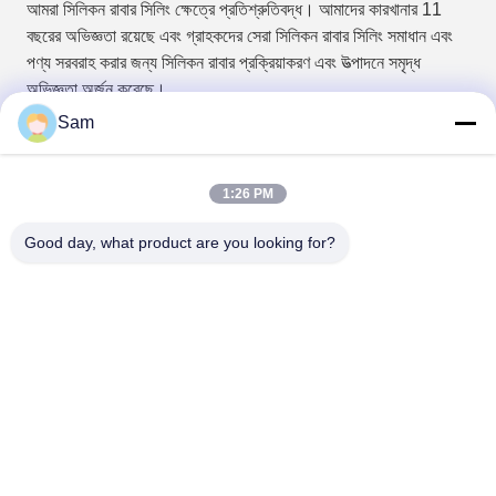
আমরা সিলিকন রাবার সিলিং ক্ষেত্রে প্রতিশ্রুতিবদ্ধ। আমাদের কারখানার 11
বছরের অভিজ্ঞতা রয়েছে এবং গ্রাহকদের সেরা সিলিকন রাবার সিলিং সমাধান এবং
পণ্য সরবরাহ করার জন্য সিলিকন রাবার প্রক্রিয়াকরণ এবং উত্পাদনে সমৃদ্ধ
অভিজ্ঞতা অর্জন করেছে।
Sam
প্রশ্ন 2. আমরা কিভাবে পণ্যের গুণমান নিশ্চিত করি?
উত্পাদনের সময় 100% পরিদর্শন। আমাদের পণ্যগুলি FDA, LFGB, RoHs
সার্টিফিকেশন সহ প্রত্যয়িত।
1:26 PM
প্রশ্ন 3: কিভাবে কাস্টম-মেড করবেন?
Good day, what product are you looking for?
আপনার যদি একটি নতুন পণ্যের অঙ্কন বা নমুনা থাকে তবে আমরা সে অনুযায়ী
কাস্টমাইজ করতে পারি। আপনার প্রয়োজনীয়তার উপর আমাদের দ্রুত প্রতিক্রিয়া
রয়েছে এবং দ্রুত ছাঁচ খোলা হয়।
প্রশ্ন 4: আমি কি নমুনা পেতে পারি?
হ্যাঁ, আমরা বিনামূল্যে স্টক নমুনা সরবরাহ করতে পারি, তবে কাস্টম ডিজাইনের জন্য
সামান্য নমুনা চার্জ, নতুন গ্রাহকদের ডেলিভারি খরচ পরিশোধ করতে হবে বলে আশা
করা হচ্ছে, আনুষ্ঠানিক অর্ডারের জন্য পেমেন্ট থেকে নমুনা চার্জ বাদ দেওয়া হবে।
প্রশ্ন 5: নমুনা লিড টাইম কত?