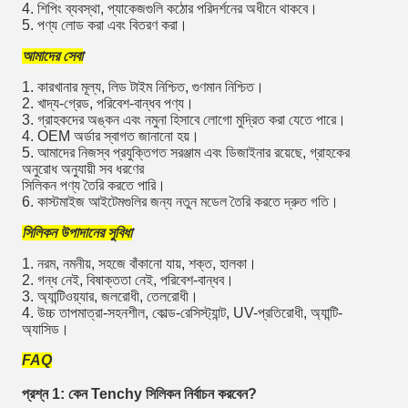
4. শিপিং ব্যবস্থা, প্যাকেজগুলি কঠোর পরিদর্শনের অধীনে থাকবে।
5. পণ্য লোড করা এবং বিতরণ করা।
আমাদের সেবা
1. কারখানার মূল্য, লিড টাইম নিশ্চিত, গুণমান নিশ্চিত।
2. খাদ্য-গ্রেড, পরিবেশ-বান্ধব পণ্য।
3. গ্রাহকদের অঙ্কন এবং নমুনা হিসাবে লোগো মুদ্রিত করা যেতে পারে।
4. OEM অর্ডার স্বাগত জানানো হয়।
5. আমাদের নিজস্ব প্রযুক্তিগত সরঞ্জাম এবং ডিজাইনার রয়েছে, গ্রাহকের
অনুরোধ অনুযায়ী সব ধরণের
সিলিকন পণ্য তৈরি করতে পারি।
6. কাস্টমাইজ আইটেমগুলির জন্য নতুন মডেল তৈরি করতে দ্রুত গতি।
সিলিকন উপাদানের সুবিধা
1. নরম, নমনীয়, সহজে বাঁকানো যায়, শক্ত, হালকা।
2. গন্ধ নেই, বিষাক্ততা নেই, পরিবেশ-বান্ধব।
3. অ্যান্টিওয়্যার, জলরোধী, তেলরোধী।
4. উচ্চ তাপমাত্রা-সহনশীল, কোল্ড-রেসিস্ট্যান্ট, UV-প্রতিরোধী, অ্যান্টি-
অ্যাসিড।
FAQ
প্রশ্ন 1: কেন Tenchy সিলিকন নির্বাচন করবেন?