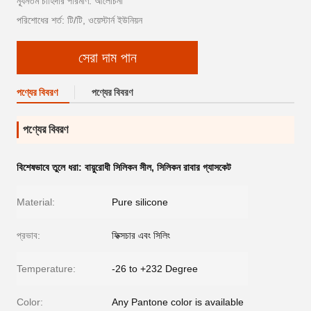
ন্যূনতম চাহিদার পরিমাণ: আলোচনা
পরিশোধের শর্ত: টি/টি, ওয়েস্টার্ন ইউনিয়ন
সেরা দাম পান
পণ্যের বিবরণ
পণ্যের বিবরণ
পণ্যের বিবরণ
বিশেষভাবে তুলে ধরা:
বায়ুরোধী সিলিকন সীল
,
সিলিকন রাবার গ্যাসকেট
Material:
Pure silicone
প্রভাব:
ফিক্সচার এবং সিলিং
Temperature:
-26 to +232 Degree
Color:
Any Pantone color is available