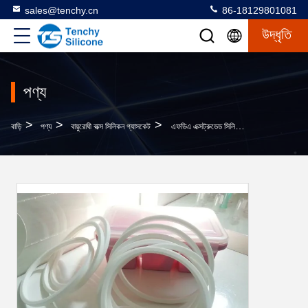
sales@tenchy.cn
86-18129801081
উদ্ধৃতি
পণ্য
>
>
>
বাড়ি
পণ্য
বায়ুরোধী বাক্স সিলিকন গ্যাসকেট
এফডিএ এক্সট্রুডেড সিলিকন গ্যাসেট স্টোরেজ বক্স সিল 50-70 ডিউরো কঠোরতার সাথে