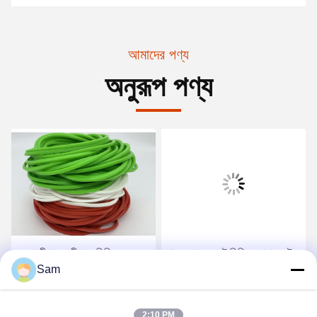
আমাদের পণ্য
অনুরূপ পণ্য
জলরোধী বায়ুরোধী বাক্স সিলিকন
খাদ্য গ্রেড ফ্ল্যাট সিলিকন গ্যাসকেট
Sam
গ্যাসকেট উচ্চ তাপমাত্রা রাবার সিল
রিং, এফডিএ সিলিকন উচ্চ তাপমাত্রা
রিং হলুদ হবে না
ও রিং সিল
সেরা দাম পান
সেরা দাম পান
2:10 PM