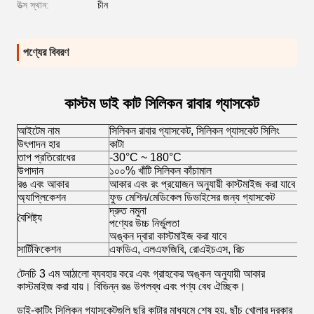
উত্স স্থান:
চীন
পণ্যের বিবরণ
কাস্টম ডাই কাট সিলিকন রাবার গ্যাসকেট
আইটেম নাম
সিলিকন রাবার গ্যাসকেট, সিলিকন গ্যাসকেট সিলিং
উৎপাদন হার
কাটা
তাপ প্রতিরোধের
-30°C ~ 180°C
উপাদান
১০০% খাঁটি সিলিকন কাঁচামাল
রঙ এবং আকার
আকার এবং রং প্রয়োজন অনুযায়ী কাস্টমাইজ করা যাবে
অ্যাপ্লিকেশন
ফুড মেশিন/মেডিকেল ডিভাইসের জন্য গ্যাসকেট
দ্রুত নমুনা
বৈশিষ্ট্য
পণ্যের উচ্চ নির্ভুলতা
অঙ্কন দ্বারা কাস্টমাইজ করা যাবে
সার্টিফিকেশন
এফডিএ, এলএফজিবি, রোএইচএস, রিচ
টেনচি 3 এম আঠালো ব্যবহার করে এবং গ্রাহকের অঙ্কন অনুযায়ী আকার
কাস্টমাইজ করা যায়। বিভিন্ন রঙ উপলব্ধ এবং পণ্য বেধ ঐচ্ছিক।
ডাই-কাটিং সিলিকন গ্যাসকেটগুলি ছুরি কাটার মাধ্যমে শেষ হয়, ছাঁচ খোলার দরকার