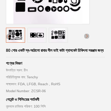
80 শোর একটি স্ব-আঠালো রাবার সীল ডাই কাটা গ্যাসকেট চিকিৎসা সরঞ্জাম জন্য
পণ্যের বিবরণ
উৎপত্তি স্থল: চীন
পরিচিতিমুলক নাম: Tenchy
সাক্ষ্যদান: FDA, LFGB, Reach , RoHS
Model Number: ZCSR-06
পেমেন্ট ও শিপিংয়ের শর্তাবলী
ন্যূনতম চাহিদার পরিমাণ: 100 পিসি