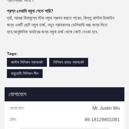
প্রতিক্রিয়া আছে।
প্রশ্ন ৫ঃ
আমি নমুনা পেতে পারি?
হ্যাঁ, আমরা বিনামূল্যে স্টক নমুনা প্রদান করতে পারেন, কিন্তু কাস্টম ডিজাইন
জন্য একটি ছোট নমুনা চার্জ, নতুন গ্রাহকদের ডেলিভারি খরচ জন্য দিতে
হবে,আনুষ্ঠানিক অর্ডারের জন্য নমুনা চার্জ থেকে কেটে নেওয়া হবে.
Tags:
কাস্টম সিলিকন গ্যাসকেট
সিলিকন রাবার গ্যাসকেট
বায়ুরোধী সিলিকন সীল
যোগাযোগ
যোগাযোগ:
Mr. Justin Wu
টেলি:
86-18129801081