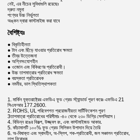
নেই, এর নীচের সুবিধাগুলি রয়েছেঃ
দ্রুত নমুনা
পণ্যের উচ্চ নির্ভুলতা
অঙ্কন দ্বারা কাস্টমাইজ করা যাবে
বৈশিষ্ট্যঃ
● বিকৃতিহীনতা
● টান এবং ছিঁড়ে যাওয়ার প্রতিরোধ ক্ষমতা
● তীব্র উত্তেজনা
● অগ্নিসংযোগহীন
● ওজোন এবং বিকিরণের প্রতিরোধী।
● উচ্চ তাপমাত্রার প্রতিরোধ ক্ষমতা
● বয়স্কতা প্রতিরোধক
● নমনীয়, ভাল স্থিতিস্থাপকতা
1. মার্কিন যুক্তরাষ্ট্রের এফডিএ ফুড গ্রেড স্ট্যান্ডার্ড পূরণ করেঃ এফডিএ 21
সিএফআর 177.2600.
2. ROHS, UL পরিবেশগত প্রয়োজনীয়তা সার্টিফিকেশন পূরণ
3তাপমাত্রা প্রতিরোধের পরিসীমাঃ -৪০ থেকে ২৩০ ডিগ্রি সেলসিয়াস।
4. বিভিন্ন রঙের বিকল্প, উজ্জ্বল রং, এবং কাস্টমাইজড আকার.
5. কাঁচামালটি ১০০% ফুড গ্রেড সিলিকন উপাদান দিয়ে তৈরি
6. অ-বিষাক্ত এবং স্বাদহীন, অ-স্লিপ, শক-প্রতিরোধী, জল সঞ্চালন প্রতিরোধ,
তাপ নিরোধক