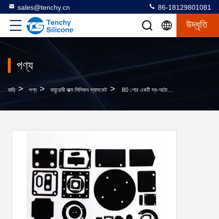
sales@tenchy.cn
86-18129801081
উদ্ধৃতি
পণ্য
>
>
>
বাড়ি
পণ্য
বায়ুরোধী বাক্স সিলিকন গ্যাসকেট
80 শোর একটি স্ব-আঠালো রাবার সীল ডাই কাটা গ্যাসকেট চিকিৎসা সরঞ্জাম জন্য