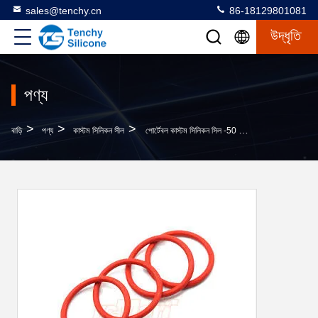
sales@tenchy.cn
86-18129801081
উদ্ধৃতি
পণ্য
>
>
>
বাড়ি
পণ্য
কাস্টম সিলিকন সীল
পোর্টেবল কাস্টম সিলিকন সিল -50 থেকে 200 ℃ তাপমাত্রা প্রেসার কুকারের জন্য