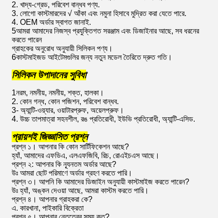
2. খাদ্য-গ্রেড, পরিবেশ বান্ধব পণ্য.
3. লোগো কাস্টমারদের √ আঁকা এবং নমুনা হিসাবে মুদ্রিত করা যেতে পারে.
4. OEM অর্ডার স্বাগত জানাই.
5আমরা আমাদের নিজস্ব প্রযুক্তিগত সরঞ্জাম এবং ডিজাইনার আছে, সব ধরনের
করতে পারেন
গ্রাহকের অনুরোধ অনুযায়ী সিলিকন পণ্য।
6কাস্টমাইজড আইটেমগুলির জন্য নতুন মডেল তৈরিতে দ্রুত গতি।
সিলিকন উপাদানের সুবিধা
1নরম, নমনীয়, নমনীয়, শক্ত, হালকা।
2. কোন গন্ধ, কোন পজিশন, পরিবেশ বান্ধব.
3- অ্যান্টি-ওয়্যার, ওয়াটারপ্রুফ, অয়েলপ্রুফ।
4. উচ্চ তাপমাত্রা সহনশীল, রঙ প্রতিরোধী, ইউভি প্রতিরোধী, অ্যান্টি-এসিড.
প্রায়শই জিজ্ঞাসিত প্রশ্ন
প্রশ্ন ১। আপনার কি কোন সার্টিফিকেশন আছে?
হ্যাঁ, আমাদের এফডিএ, এলএফজিবি, রিচ, রোএইচএস আছে।
প্রশ্ন ২: আপনার কি ন্যূনতম অর্ডার আছে?
উঃ আমরা ছোট পরিমাণে অর্ডার গ্রহণ করতে পারি।
প্রশ্ন ৩। আপনি কি আমাদের ডিজাইন অনুযায়ী কাস্টমাইজ করতে পারেন?
উঃ হ্যাঁ, অঙ্কন দেওয়া আছে, আমরা কাস্টম করতে পারি।
প্রশ্ন ৪। আপনার গ্রাহকরা কে?
এ. কারখানা, পাইকারি বিক্রেতা
প্রশ্ন ৫। আপনার নেতৃত্বের সময় কত?