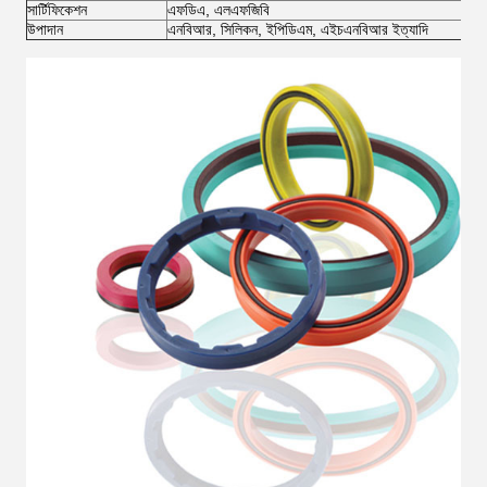
সার্টিফিকেশন
এফডিএ, এলএফজিবি
উপাদান
এনবিআর, সিলিকন, ইপিডিএম, এইচএনবিআর ইত্যাদি