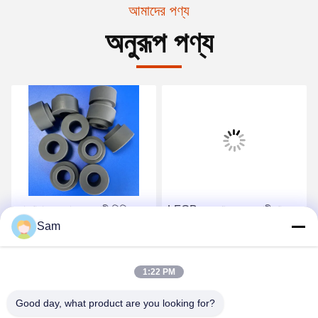
আমাদের পণ্য
অনুরূপ পণ্য
কারখানার সরবরাহ জলরোধী সিলিকন
LFGB ৯০ শোর এ জলরোধী খাদ্য
Sam
পার্ট কাস্টমাইজড টেকসই গন্ধহীন
গ্রেড সিলিকন সিল
সিলিকন গ্যাসকেট সিল্যান্টস
সেরা দাম পান
সেরা দাম পান
1:22 PM
Good day, what product are you looking for?