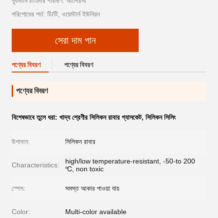
ন্যূনতম চাহিদার পরিমাণ: আলোচনা
পরিশোধের শর্ত: টি/টি, ওয়েস্টার্ন ইউনিয়ন
সেরা দাম পান
পণ্যের বিবরণ
পণ্যের বিবরণ
পণ্যের বিবরণ
বিশেষভাবে তুলে ধরা:
খাদ্য শ্রেণীর সিলিকন রাবার গ্যাসকেট
,
সিলিকন সিলিং
উপাদান:
সিলিকন রাবার
high/low temperature-resistant, -50-to 200
Characteristics:
℃, non toxic
স্পেস:
সমস্ত আকার পাওয়া যায়
Color:
Multi-color available