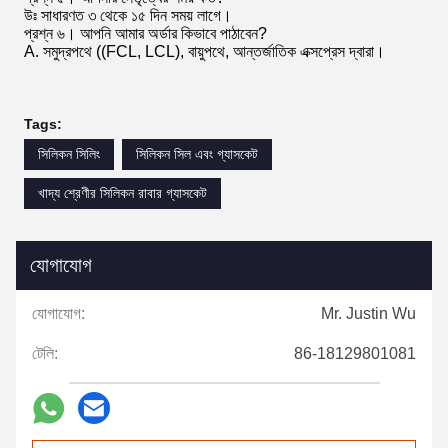
উঃ সাধারণত ৩ থেকে ১৫ দিন সময় লাগে।
প্রশ্ন ৬। আপনি আমার অর্ডার কিভাবে পাঠাবেন?
A. সমুদ্রপথে ((FCL, LCL), বায়ুপথে, আন্তর্জাতিক এক্সপ্রেস দ্বারা।
Tags:
সিলিকন সিলিং
সিলিকন সিল এবং গ্যাসকেট
খাদ্য শ্রেণীর সিলিকন রাবার গ্যাসকেট
যোগাযোগ
যোগাযোগ:
Mr. Justin Wu
টেলি:
86-18129801081